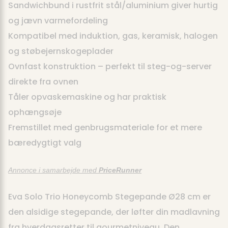
Sandwichbund i rustfrit stål/aluminium giver hurtig
og jævn varmefordeling
Kompatibel med induktion, gas, keramisk, halogen
og støbejernskogeplader
Ovnfast konstruktion – perfekt til steg-og-server
direkte fra ovnen
Tåler opvaskemaskine og har praktisk
ophængsøje
Fremstillet med genbrugsmateriale for et mere
bæredygtigt valg
Annonce i samarbejde med
PriceRunner
Eva Solo Trio Honeycomb Stegepande Ø28 cm er
den alsidige stegepande, der løfter din madlavning
fra hverdagsretter til gourmetniveau. Den