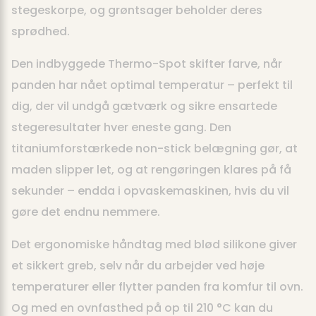
stegeskorpe, og grøntsager beholder deres
sprødhed.
Den indbyggede Thermo-Spot skifter farve, når
panden har nået optimal temperatur – perfekt til
dig, der vil undgå gætværk og sikre ensartede
stegeresultater hver eneste gang. Den
titaniumforstærkede non-stick belægning gør, at
maden slipper let, og at rengøringen klares på få
sekunder – endda i opvaskemaskinen, hvis du vil
gøre det endnu nemmere.
Det ergonomiske håndtag med blød silikone giver
et sikkert greb, selv når du arbejder ved høje
temperaturer eller flytter panden fra komfur til ovn.
Og med en ovnfasthed på op til 210 °C kan du