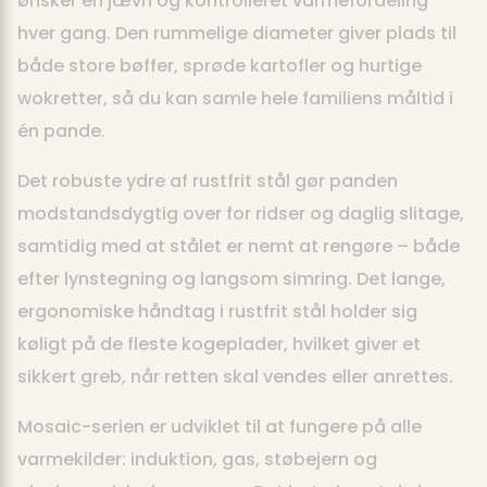
ønsker en jævn og kontrolleret varmefordeling
hver gang. Den rummelige diameter giver plads til
både store bøffer, sprøde kartofler og hurtige
wokretter, så du kan samle hele familiens måltid i
én pande.
Det robuste ydre af rustfrit stål gør panden
modstandsdygtig over for ridser og daglig slitage,
samtidig med at stålet er nemt at rengøre – både
efter lynstegning og langsom simring. Det lange,
ergonomiske håndtag i rustfrit stål holder sig
køligt på de fleste kogeplader, hvilket giver et
sikkert greb, når retten skal vendes eller anrettes.
Mosaic-serien er udviklet til at fungere på alle
varmekilder: induktion, gas, støbejern og