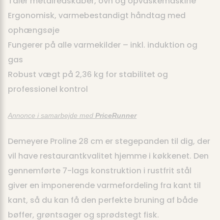
Tåler metalredskaber, ovn og opvaskemaskine
Ergonomisk, varmebestandigt håndtag med
ophængsøje
Fungerer på alle varmekilder – inkl. induktion og
gas
Robust vægt på 2,36 kg for stabilitet og
professionel kontrol
Annonce i samarbejde med
PriceRunner
Demeyere Proline 28 cm er stegepanden til dig, der
vil have restaurantkvalitet hjemme i køkkenet. Den
gennemførte 7-lags konstruktion i rustfrit stål
giver en imponerende varmefordeling fra kant til
kant, så du kan få den perfekte bruning af både
bøffer, grøntsager og sprødstegt fisk.