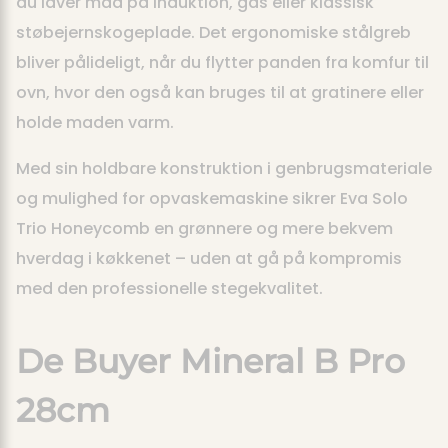
du laver mad på induktion, gas eller klassisk
støbejernskogeplade. Det ergonomiske stålgreb
bliver pålideligt, når du flytter panden fra komfur til
ovn, hvor den også kan bruges til at gratinere eller
holde maden varm.
Med sin holdbare konstruktion i genbrugsmateriale
og mulighed for opvaskemaskine sikrer Eva Solo
Trio Honeycomb en grønnere og mere bekvem
hverdag i køkkenet – uden at gå på kompromis
med den professionelle stegekvalitet.
De Buyer Mineral B Pro
28cm