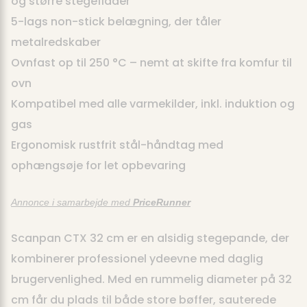
og større stegeflader
5-lags non-stick belægning, der tåler
metalredskaber
Ovnfast op til 250 °C – nemt at skifte fra komfur til
ovn
Kompatibel med alle varmekilder, inkl. induktion og
gas
Ergonomisk rustfrit stål-håndtag med
ophængsøje for let opbevaring
Annonce i samarbejde med
PriceRunner
Scanpan CTX 32 cm er en alsidig stegepande, der
kombinerer professionel ydeevne med daglig
brugervenlighed. Med en rummelig diameter på 32
cm får du plads til både store bøffer, sauterede