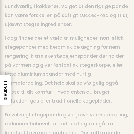
uundværlig i køkkenet. Valget af den rigtige pande
kan være forskellen på saftigt succes-kød og trist,
ujævnt stegte ingredienser.
I dag findes der et væld af muligheder: non-stick
stegepander med keramisk belægning for nem
rengøring, klassiske støbejernspander der holder
på varmen og giver fantastisk stegeskorpe, eller
lette aluminiumspander med hurtig
→
varmefordeling. Det hele skal selvfølgelig også
Indhold
passe til dit komfur – hvad enten du bruger
induktion, gas eller traditionelle kogeplader.
En velvalgt stegepande giver jævn varmefordeling,
reducerer behovet for fedtstof og kan gå fra
komfur til ovn uden problemer. Den rette pande