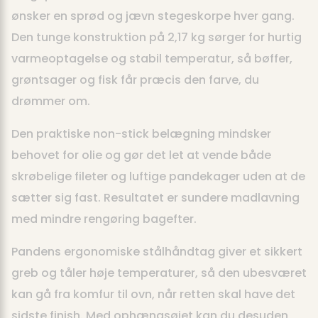
ønsker en sprød og jævn stegeskorpe hver gang.
Den tunge konstruktion på 2,17 kg sørger for hurtig
varmeoptagelse og stabil temperatur, så bøffer,
grøntsager og fisk får præcis den farve, du
drømmer om.
Den praktiske non-stick belægning mindsker
behovet for olie og gør det let at vende både
skrøbelige fileter og luftige pandekager uden at de
sætter sig fast. Resultatet er sundere madlavning
med mindre rengøring bagefter.
Pandens ergonomiske stålhåndtag giver et sikkert
greb og tåler høje temperaturer, så den ubesværet
kan gå fra komfur til ovn, når retten skal have det
sidste finish. Med ophængsøjet kan du desuden