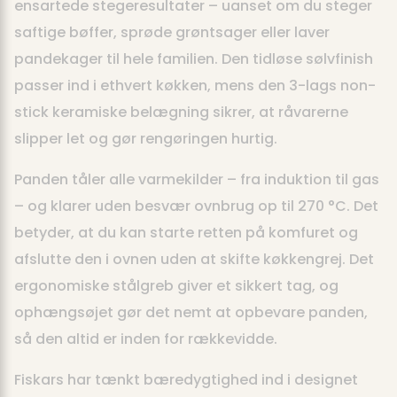
ensartede stegeresultater – uanset om du steger
saftige bøffer, sprøde grøntsager eller laver
pandekager til hele familien. Den tidløse sølvfinish
passer ind i ethvert køkken, mens den 3-lags non-
stick keramiske belægning sikrer, at råvarerne
slipper let og gør rengøringen hurtig.
Panden tåler alle varmekilder – fra induktion til gas
– og klarer uden besvær ovnbrug op til 270 °C. Det
betyder, at du kan starte retten på komfuret og
afslutte den i ovnen uden at skifte køkkengrej. Det
ergonomiske stålgreb giver et sikkert tag, og
ophængsøjet gør det nemt at opbevare panden,
så den altid er inden for rækkevidde.
Fiskars har tænkt bæredygtighed ind i designet